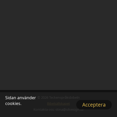
Sidan använder
© 2026 Teckenspråksbibeln
cookies.
Bibelsällskapet
Acceptera
Kontakta oss: stina@silvesign.se