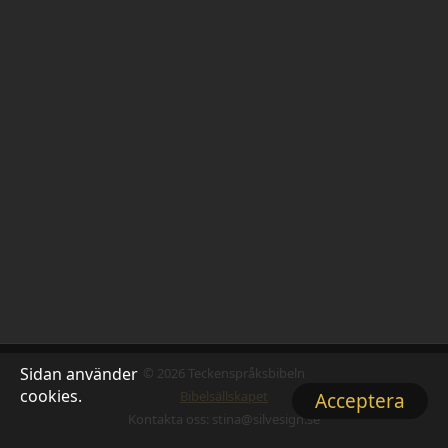
Sidan använder
© 2026 Teckenspråksbibeln
cookies.
Bibelsällskapet
Acceptera
Kontakta oss: stina@silvesign.se