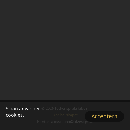
Sidan använder
© 2026 Teckenspråksbibeln
cookies.
Bibelsällskapet
Acceptera
Kontakta oss: stina@silvesign.se