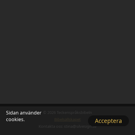
Sidan använder
© 2026 Teckenspråksbibeln
cookies.
Bibelsällskapet
Acceptera
Kontakta oss: stina@silvesign.se