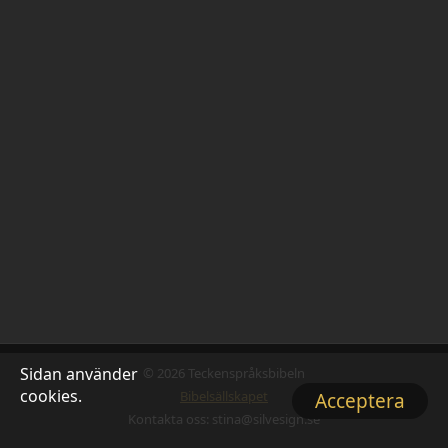
Sidan använder
© 2026 Teckenspråksbibeln
cookies.
Bibelsällskapet
Acceptera
Kontakta oss: stina@silvesign.se