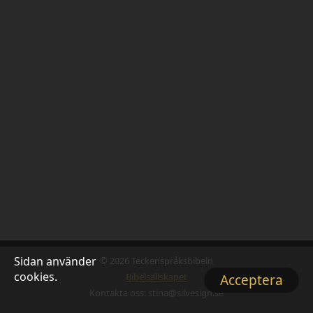
Sidan använder
© 2026 Teckenspråksbibeln
cookies.
Bibelsällskapet
Acceptera
Kontakta oss: stina@silvesign.se